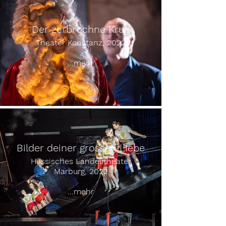
Der zerbrochne Krug
Theater Konstanz, 2022
...mehr
Bilder deiner grossen Liebe
Hessisches Landestheater
Marburg, 2022
...mehr