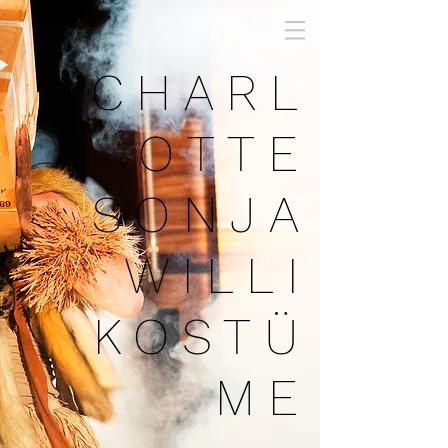
CH
AR
L
O
T
TE
SON
JA
W
I
L
LI
KOST
Ü
ME